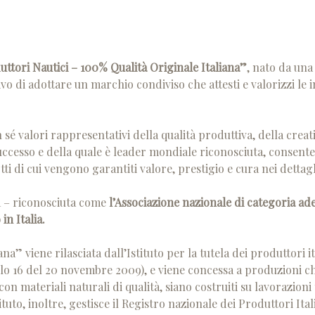
uttori Nautici – 100% Qualità Originale Italiana”
, nato da un
tivo di adottare un marchio condiviso che attesti e valorizzi le 
in sé valori rappresentativi della qualità produttiva, della creat
uccesso e della quale è leader mondiale riconosciuta, consente 
i di cui vengono garantiti valore, prestigio e cura nei dettagl
a – riconosciuta come
l’Associazione nazionale di categoria a
in Italia.
a” viene rilasciata dall’Istituto per la tutela dei produttori it
olo 16 del 20 novembre 2009), e viene concessa a produzioni che 
con materiali naturali di qualità, siano costruiti su lavorazioni t
ituto, inoltre, gestisce il Registro nazionale dei Produttori Ital