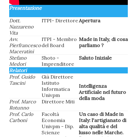
Presentazione
Dott.
ITPI- Direttore
Apertura
Nazzareno
Vita
Avv.
ITPI - Membro
Made in Italy, di cosa
Pierfrancesco
del Board
parliamo ?
Maceratini
Stefano
Shoto -
Saluto Iniziale
Medori
Imprenditore
Relatori
Prof. Guido
Già Direttore
Tascini
Istituto
Intelligenza
Informatica
Artificiale nel futuro
Univpm
della moda
Prof. Marco
Direttore Miti
Rotunno
Prof. Carlo
Facoltà
Un caso di Made in
Carboni
Economia
Italy: l'artigianato di
Univpm - Dip.
alta qualità e del
Scienze
lusso nelle Marche.