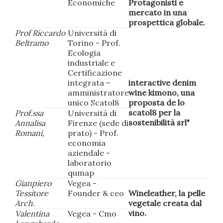
Economiche
Protagonisti e
mercato in una
prospettica globale.
Prof Riccardo
Università di
Beltramo
Torino - Prof.
Ecologia
industriale e
Certificazione
integrata –
interactive denim
amministratore
wine kimono, una
unico Scatol8
proposta de lo
scatol8 per la
Prof.ssa
Università di
sostenibilità srl"
Annalisa
Firenze (sede di
Romani,
prato) - Prof.
economia
aziendale -
laboratorio
qumap
Gianpiero
Vegea -
Tessitore
Founder & ceo
Wineleather, la pelle
Arch.
vegetale creata dal
vino.
Valentina
Vegea - Cmo