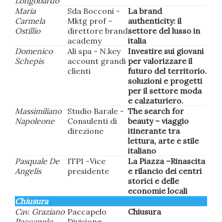
Longobardo
Maria
Sda Bocconi -
La brand
Carmela
Mktg prof –
authenticity: il
Ostillio
direttore brand
settore del lusso in
academy
italia
Domenico
Ali spa - N.key
Investire sui giovani
Schepis
account grandi
per valorizzare il
clienti
futuro del territorio.
soluzioni e progetti
per il settore moda
e calzaturiero.
Massimiliano
Studio Barale -
The search for
Napoleone
Consulenti di
beauty – viaggio
direzione
itinerante tra
lettura, arte e stile
italiano
Pasquale De
ITPI -Vice
La Piazza –Rinascita
Angelis
presidente
e rilancio dei centri
storici e delle
economie locali
Chiusura
Cav. Graziano
Paccapelo
Chiusura
Paccapelo
Divisione